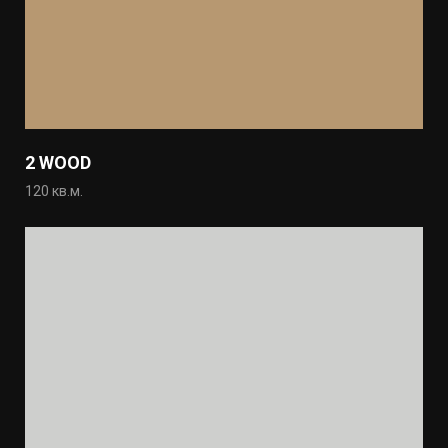
2 WOOD
120 кв.м.